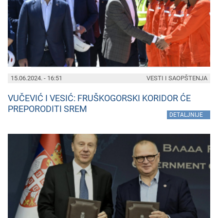
15.06.2024. - 16:51
VESTI I SAOPŠTENJA
VUČEVIĆ I VESIĆ: FRUŠKOGORSKI KORIDOR ĆE
PREPORODITI SREM
»
DETALJNIJE