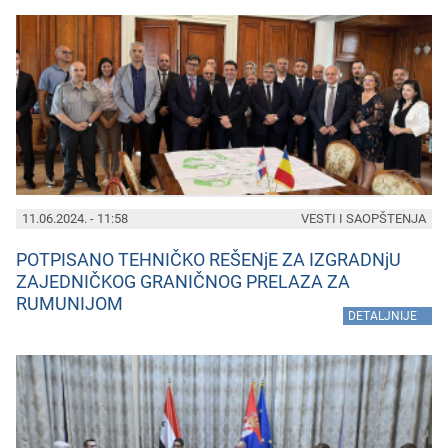
11.06.2024. - 11:58
VESTI I SAOPŠTENJA
POTPISANO TEHNIČKO REŠENjE ZA IZGRADNjU
ZAJEDNIČKOG GRANIČNOG PRELAZA ZA
RUMUNIJOM
»
DETALJNIJE