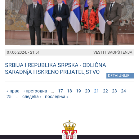
07.06.2024. - 21:51
VESTI I SAOPŠTENJA
SRBIJA I REPUBLIKA SRPSKA - ODLIČNA
SARADNjA I ISKRENO PRIJATELjSTVO
»
DETALJNIJE
« прва
‹ претходна
…
17
18
19
20
21
22
23
24
25
…
следећа ›
последња »