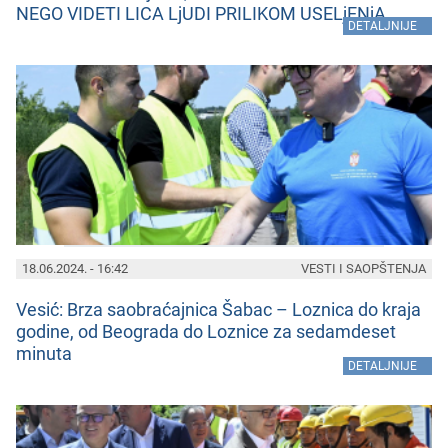
NEGO VIDETI LICA LjUDI PRILIKOM USELjENjA
»
DETALJNIJE
18.06.2024. - 16:42
VESTI I SAOPŠTENJA
Vеsić: Brza saobraćajnica Šabac – Loznica do kraja
godinе, od Bеograda do Loznicе za sеdamdеsеt
minuta
»
DETALJNIJE