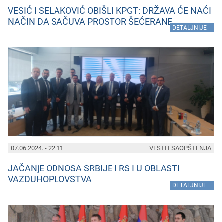
VESIĆ I SELAKOVIĆ OBIŠLI KPGT: DRŽAVA ĆE NAĆI
NAČIN DA SAČUVA PROSTOR ŠEĆERANE
»
DETALJNIJE
07.06.2024. - 22:11
VESTI I SAOPŠTENJA
JAČANjE ODNOSA SRBIJE I RS I U OBLASTI
VAZDUHOPLOVSTVA
»
DETALJNIJE