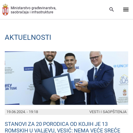
Preskoči na glavni deo sadržaja
Ministarstvo građevinarstva,
saobraćaja i infrastrukture
AKTUELNOSTI
PAGES
19.06.2024. - 19:18
VESTI I SAOPŠTENJA
STANOVI ZA 20 PORODICA OD KOJIH JE 13
ROMSKIH U VALjEVU, VESIĆ: NEMA VEĆE SREĆE