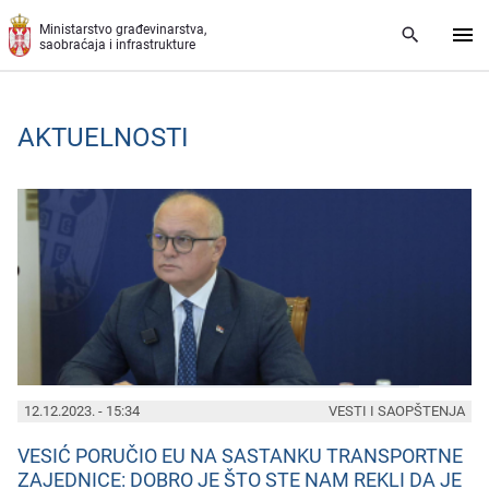
Preskoči na glavni deo sadržaja
Ministarstvo građevinarstva,
saobraćaja i infrastrukture
AKTUELNOSTI
PAGES
12.12.2023. - 15:34
VESTI I SAOPŠTENJA
VESIĆ PORUČIO EU NA SASTANKU TRANSPORTNE
ZAJEDNICE: DOBRO JE ŠTO STE NAM REKLI DA JE