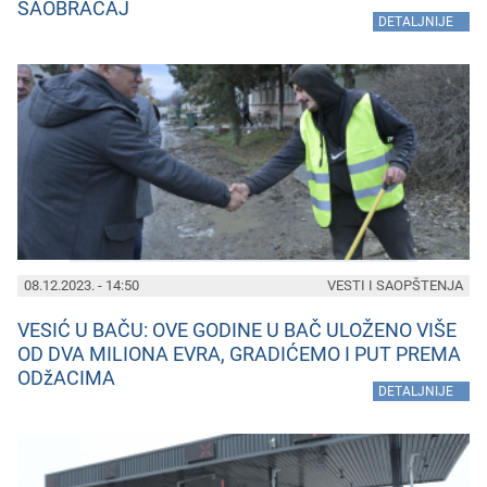
SAOBRAĆAJ
»
DETALJNIJE
08.12.2023. - 14:50
VESTI I SAOPŠTENJA
VESIĆ U BAČU: OVE GODINE U BAČ ULOŽENO VIŠE
OD DVA MILIONA EVRA, GRADIĆEMO I PUT PREMA
ODžACIMA
»
DETALJNIJE