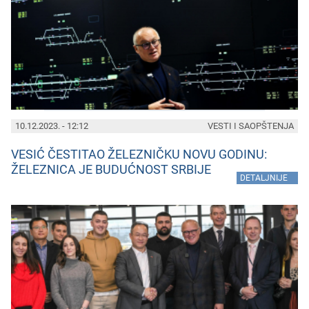
10.12.2023. - 12:12
VESTI I SAOPŠTENJA
VESIĆ ČESTITAO ŽELEZNIČKU NOVU GODINU:
ŽELEZNICA JE BUDUĆNOST SRBIJE
»
DETALJNIJE