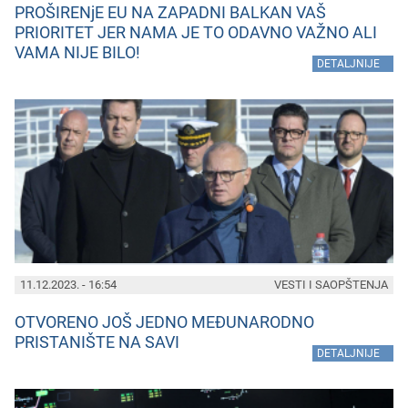
PROŠIRENjE EU NA ZAPADNI BALKAN VAŠ
PRIORITET JER NAMA JE TO ODAVNO VAŽNO ALI
VAMA NIJE BILO!
»
DETALJNIJE
11.12.2023. - 16:54
VESTI I SAOPŠTENJA
OTVORENO JOŠ JEDNO MEĐUNARODNO
PRISTANIŠTE NA SAVI
»
DETALJNIJE