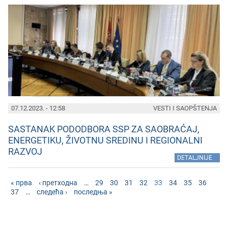
07.12.2023. - 12:58
VESTI I SAOPŠTENJA
SASTANAK PODODBORA SSP ZA SAOBRAĆAJ,
ENERGETIKU, ŽIVOTNU SREDINU I REGIONALNI
RAZVOJ
»
DETALJNIJE
« прва
‹ претходна
…
29
30
31
32
33
34
35
36
37
…
следећа ›
последња »