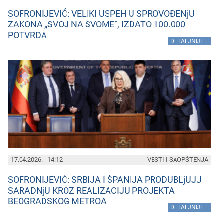
SOFRONIJEVIĆ: VELIKI USPEH U SPROVOĐENjU
ZAKONA „SVOJ NA SVOME“, IZDATO 100.000
POTVRDA
»
DETALJNIJE
17.04.2026. - 14:12
VESTI I SAOPŠTENJA
SOFRONIJEVIĆ: SRBIJA I ŠPANIJA PRODUBLjUJU
SARADNjU KROZ REALIZACIJU PROJEKTA
BEOGRADSKOG METROA
»
DETALJNIJE