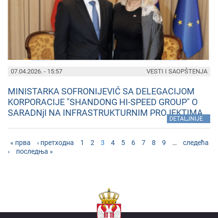
07.04.2026. - 15:57
VESTI I SAOPŠTENJA
MINISTARKA SOFRONIJEVIĆ SA DELEGACIJOM
KORPORACIJE "SHANDONG HI-SPEED GROUP" O
SARADNjI NA INFRASTRUKTURNIM PROJEKTIMA
»
DETALJNIJE
« прва
‹ претходна
1
2
3
4
5
6
7
8
9
…
следећа
›
последња »