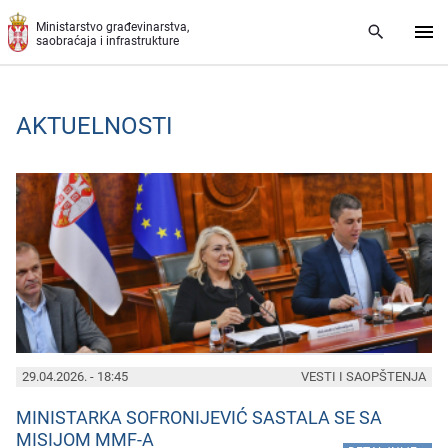
Preskoči na glavni deo sadržaja
Ministarstvo građevinarstva,
saobraćaja i infrastrukture
AKTUELNOSTI
PAGES
29.04.2026. - 18:45
VESTI I SAOPŠTENJA
MINISTARKA SOFRONIJEVIĆ SASTALA SE SA
MISIJOM MMF-A