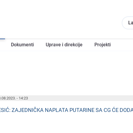
La
Dokumеnti
Upravе i direkcije
Projеkti
.08.2023. - 14:23
ESIĆ: ZAJEDNIČKA NAPLATA PUTARINE SA CG ĆE DOD