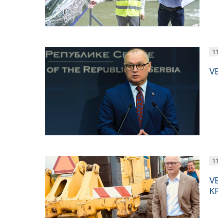
11
V
11
V
K