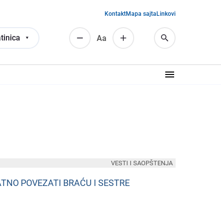
Kontakt
Mapa sajta
Linkovi
tinica
Аа
VESTI I SAOPŠTENJA
ATNO POVEZATI BRAĆU I SESTRE