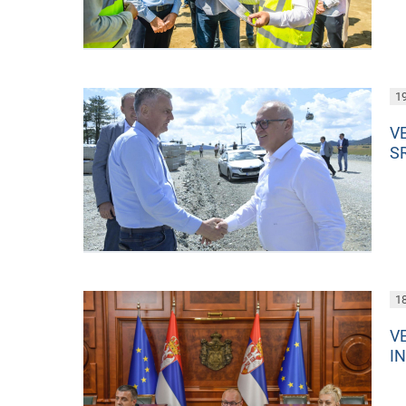
19
V
S
18
V
I