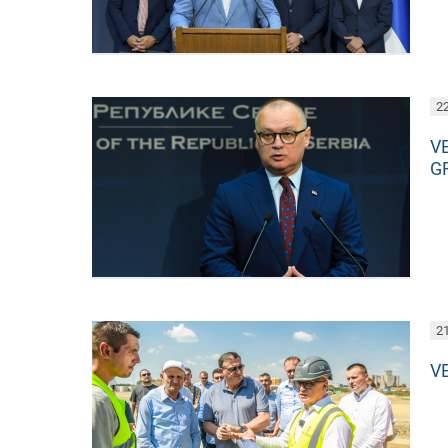
22
V
G
21
V