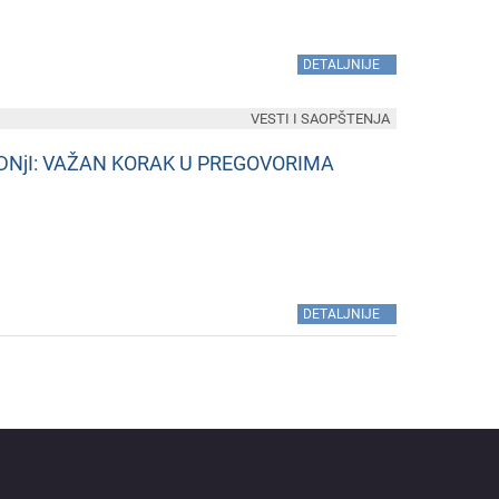
»
DETALJNIJE
VESTI I SAOPŠTENJA
DNjI: VAŽAN KORAK U PREGOVORIMA
»
DETALJNIJE