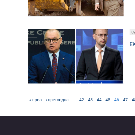
09
E
« прва
‹ претходна
…
42
43
44
45
46
47
4