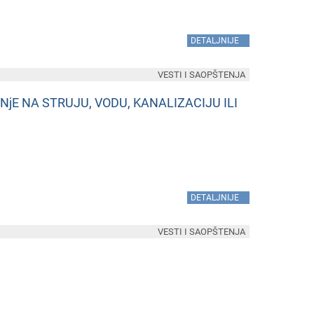
»
DETALJNIJE
VESTI I SAOPŠTENJA
NjE NA STRUJU, VODU, KANALIZACIJU ILI
»
DETALJNIJE
VESTI I SAOPŠTENJA