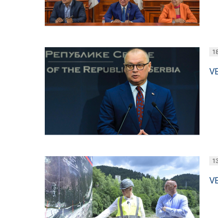
18
V
13
V