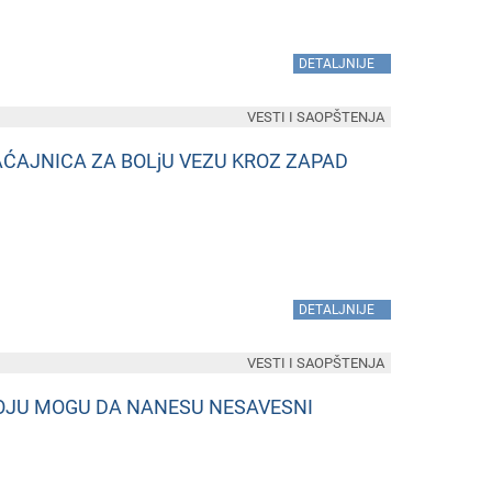
»
DETALJNIJE
VESTI I SAOPŠTENJA
AĆAJNICA ZA BOLjU VEZU KROZ ZAPAD
»
DETALJNIJE
VESTI I SAOPŠTENJA
 KOJU MOGU DA NANESU NESAVESNI