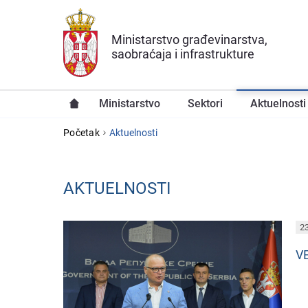
Preskoči na glavni deo sadržaja
Ministarstvo građevinarstva,
saobraćaja i infrastrukture
Ministarstvo
Sektori
Aktuelnosti
YOU ARE HERE
Početak
Aktuelnosti
AKTUELNOSTI
PAGES
23
V