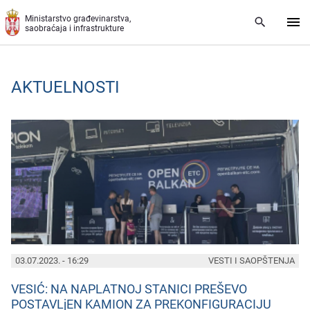
Preskoči na glavni deo sadržaja
Ministarstvo građevinarstva,
saobraćaja i infrastrukture
AKTUELNOSTI
PAGES
03.07.2023. - 16:29
VESTI I SAOPŠTENJA
VESIĆ: NA NAPLATNOJ STANICI PREŠEVO
POSTAVLjEN KAMION ZA PREKONFIGURACIJU