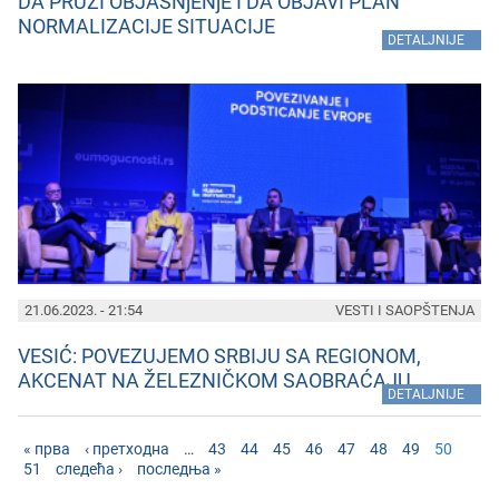
DA PRUŽI OBJAŠNjENjE I DA OBJAVI PLAN
NORMALIZACIJE SITUACIJE
»
DETALJNIJE
21.06.2023. - 21:54
VESTI I SAOPŠTENJA
VESIĆ: POVEZUJEMO SRBIJU SA REGIONOM,
AKCENAT NA ŽELEZNIČKOM SAOBRAĆAJU
»
DETALJNIJE
« прва
‹ претходна
…
43
44
45
46
47
48
49
50
51
следећа ›
последња »