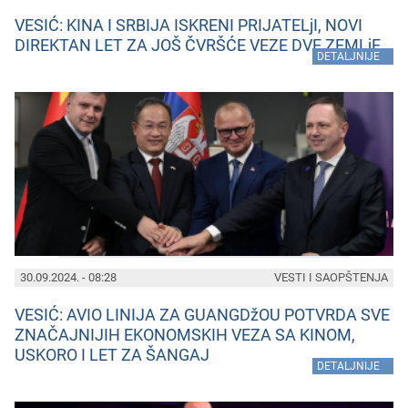
VESIĆ: KINA I SRBIJA ISKRENI PRIJATELjI, NOVI
DIREKTAN LET ZA JOŠ ČVRŠĆE VEZE DVE ZEMLjE
»
DETALJNIJE
30.09.2024. - 08:28
VESTI I SAOPŠTENJA
VESIĆ: AVIO LINIJA ZA GUANGDžOU POTVRDA SVE
ZNAČAJNIJIH EKONOMSKIH VEZA SA KINOM,
USKORO I LET ZA ŠANGAJ
»
DETALJNIJE