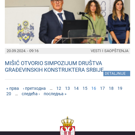
20.09.2024. - 09:16
VESTI I SAOPŠTENJA
MIŠIĆ OTVORIO SIMPOZIJUM DRUŠTVA
GRAĐEVINSKIH KONSTRUKTERA SRBIJE
»
DETALJNIJE
« прва
‹ претходна
…
12
13
14
15
16
17
18
19
20
…
следећа ›
последња »