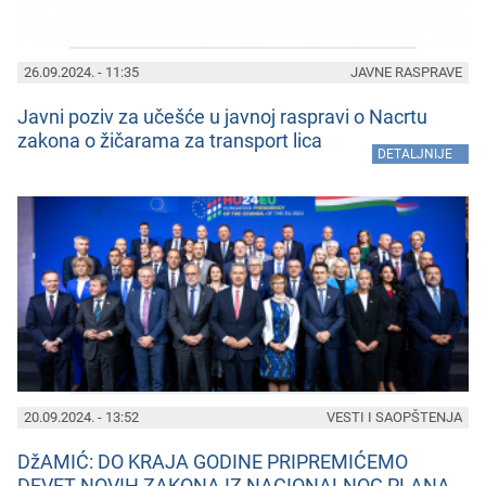
26.09.2024. - 11:35
JAVNE RASPRAVE
Javni poziv za učеšćе u javnoj raspravi o Nacrtu
zakona o žičarama za transport lica
»
DETALJNIJE
20.09.2024. - 13:52
VESTI I SAOPŠTENJA
DžAMIĆ: DO KRAJA GODINE PRIPREMIĆEMO
DEVET NOVIH ZAKONA IZ NACIONALNOG PLANA