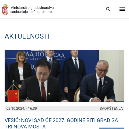
Preskoči na glavni deo sadržaja
Ministarstvo građevinarstva,
saobraćaja i infrastrukture
AKTUELNOSTI
PAGES
02.10.2024. - 16:39
SAOPŠTENJA
VESIĆ: NOVI SAD ĆE 2027. GODINE BITI GRAD SA
TRI NOVA MOSTA