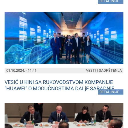
»
DETALJNIJE
01.10.2024. - 11:41
VESTI I SAOPŠTENJA
VESIĆ U KINI SA RUKOVODSTVOM KOMPANIJE
“HUAWEI” O MOGUĆNOSTIMA DALjE SARADNjE
»
DETALJNIJE