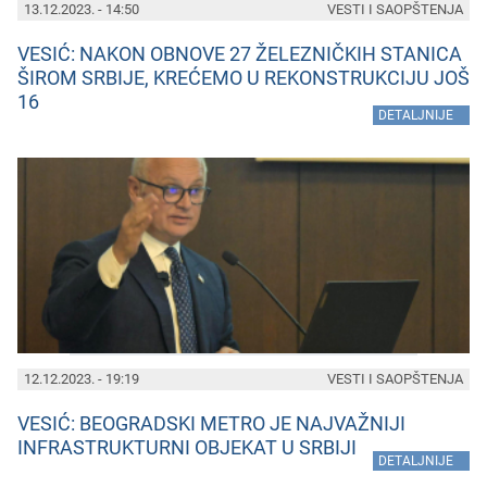
13.12.2023. - 14:50
VESTI I SAOPŠTENJA
VESIĆ: NAKON OBNOVE 27 ŽELEZNIČKIH STANICA
ŠIROM SRBIJE, KREĆEMO U REKONSTRUKCIJU JOŠ
16
»
DETALJNIJE
12.12.2023. - 19:19
VESTI I SAOPŠTENJA
VESIĆ: BEOGRADSKI METRO JE NAJVAŽNIJI
INFRASTRUKTURNI OBJEKAT U SRBIJI
»
DETALJNIJE