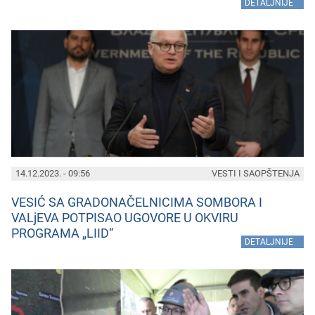
»
DETALJNIJE
14.12.2023. - 09:56
VESTI I SAOPŠTENJA
VESIĆ SA GRADONAČELNICIMA SOMBORA I
VALjEVA POTPISAO UGOVORE U OKVIRU
PROGRAMA „LIID“
»
DETALJNIJE