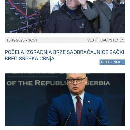
13.12.2023. - 16:51
VESTI I SAOPŠTENJA
POČELA IZGRADNjA BRZE SAOBRAĆAJNICE BAČKI
BREG-SRPSKA CRNjA
»
DETALJNIJE