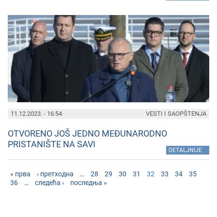
11.12.2023. - 16:54
VESTI I SAOPŠTENJA
OTVORENO JOŠ JEDNO MEĐUNARODNO
PRISTANIŠTE NA SAVI
»
DETALJNIJE
« прва
‹ претходна
…
28
29
30
31
32
33
34
35
36
…
следећа ›
последња »