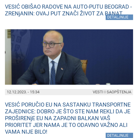
VESIĆ OBIŠAO RADOVE NA AUTO-PUTU BEOGRAD -
ZRENjANIN: OVAJ PUT ZNAČI ŽIVOT ZA BANAT
»
DETALJNIJE
12.12.2023. - 15:34
VESTI I SAOPŠTENJA
VESIĆ PORUČIO EU NA SASTANKU TRANSPORTNE
ZAJEDNICE: DOBRO JE ŠTO STE NAM REKLI DA JE
PROŠIRENjE EU NA ZAPADNI BALKAN VAŠ
PRIORITET JER NAMA JE TO ODAVNO VAŽNO ALI
VAMA NIJE BILO!
»
DETALJNIJE