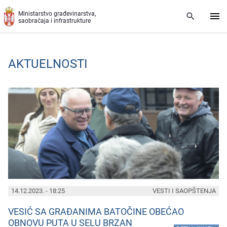
Preskoči na glavni deo sadržaja
Ministarstvo građevinarstva,
saobraćaja i infrastrukture
AKTUELNOSTI
PAGES
14.12.2023. - 18:25
VESTI I SAOPŠTENJA
VESIĆ SA GRAĐANIMA BATOČINE OBEĆAO
OBNOVU PUTA U SELU BRZAN