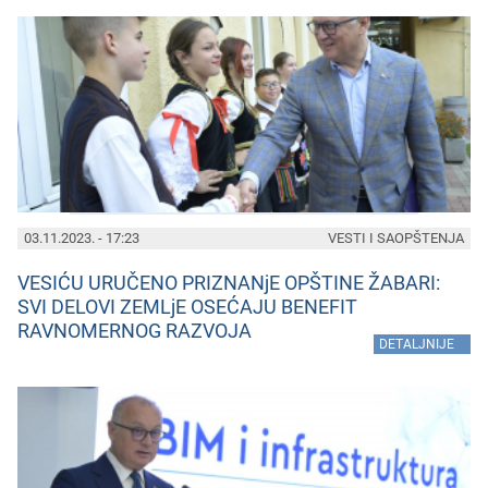
03.11.2023. - 17:23
VESTI I SAOPŠTENJA
VESIĆU URUČENO PRIZNANjE OPŠTINE ŽABARI:
SVI DELOVI ZEMLjE OSEĆAJU BENEFIT
RAVNOMERNOG RAZVOJA
»
DETALJNIJE