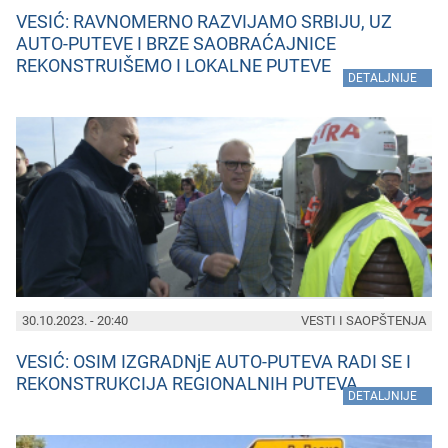
VESIĆ: RAVNOMERNO RAZVIJAMO SRBIJU, UZ
AUTO-PUTEVE I BRZE SAOBRAĆAJNICE
REKONSTRUIŠEMO I LOKALNE PUTEVE
»
DETALJNIJE
30.10.2023. - 20:40
VESTI I SAOPŠTENJA
VESIĆ: OSIM IZGRADNjE AUTO-PUTEVA RADI SE I
REKONSTRUKCIJA REGIONALNIH PUTEVA
»
DETALJNIJE