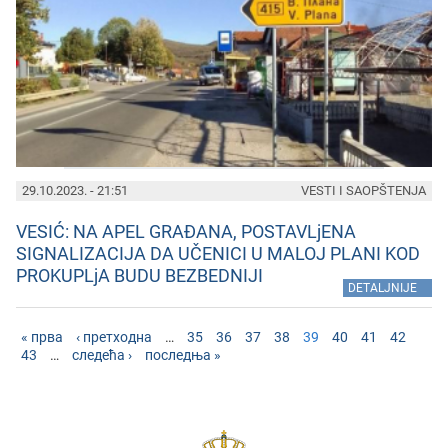
29.10.2023. - 21:51
VESTI I SAOPŠTENJA
VESIĆ: NA APEL GRAĐANA, POSTAVLjENA
SIGNALIZACIJA DA UČENICI U MALOJ PLANI KOD
PROKUPLjA BUDU BEZBEDNIJI
»
DETALJNIJE
« прва
‹ претходна
…
35
36
37
38
39
40
41
42
43
…
следећа ›
последња »