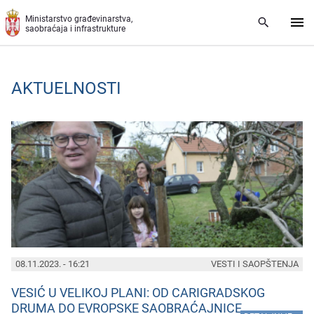
Preskoči na glavni deo sadržaja
Ministarstvo građevinarstva,
saobraćaja i infrastrukture
AKTUELNOSTI
PAGES
08.11.2023. - 16:21
VESTI I SAOPŠTENJA
VESIĆ U VELIKOJ PLANI: OD CARIGRADSKOG
DRUMA DO EVROPSKE SAOBRAĆAJNICE