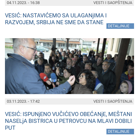
04.11.2023. - 16:38
VESTI I SAOPŠTENJA
VESIĆ: NASTAVIĆEMO SA ULAGANjIMA I
RAZVOJEM, SRBIJA NE SME DA STANE
»
DETALJNIJE
03.11.2023. - 17:42
VESTI I SAOPŠTENJA
VESIĆ: ISPUNjENO VUČIĆEVO OBEĆANjE, MEŠTANI
NASELjA BISTRICA U PETROVCU NA MLAVI DOBILI
PUT
»
DETALJNIJE