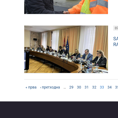
07
S
R
« прва
‹ претходна
…
29
30
31
32
33
34
3