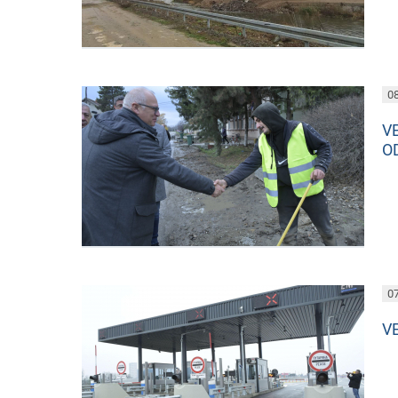
08
V
O
07
V