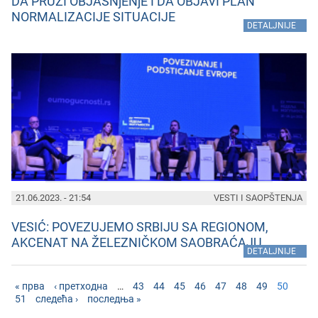
DA PRUŽI OBJAŠNjENjE I DA OBJAVI PLAN
NORMALIZACIJE SITUACIJE
»
DETALJNIJE
21.06.2023. - 21:54
VESTI I SAOPŠTENJA
VESIĆ: POVEZUJEMO SRBIJU SA REGIONOM,
AKCENAT NA ŽELEZNIČKOM SAOBRAĆAJU
»
DETALJNIJE
« прва
‹ претходна
…
43
44
45
46
47
48
49
50
51
следећа ›
последња »