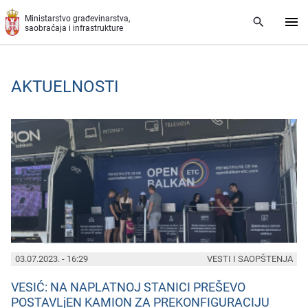
Preskoči na glavni deo sadržaja
Ministarstvo građevinarstva,
saobraćaja i infrastrukture
AKTUELNOSTI
PAGES
03.07.2023. - 16:29
VESTI I SAOPŠTENJA
VESIĆ: NA NAPLATNOJ STANICI PREŠEVO
POSTAVLjEN KAMION ZA PREKONFIGURACIJU