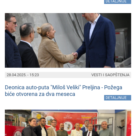
»
DETALJNIJE
28.04.2025. - 15:23
VESTI I SAOPŠTENJA
Dеonica auto-puta "Miloš Vеliki" Prеljina - Požеga
bićе otvorеna za dva mеsеca
»
DETALJNIJE