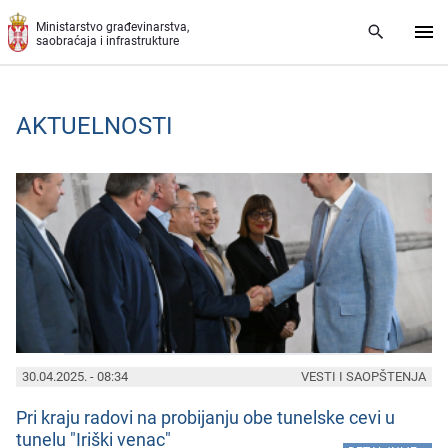
Preskoči na glavni deo sadržaja
Ministarstvo građevinarstva,
saobraćaja i infrastrukture
AKTUELNOSTI
PAGES
30.04.2025. - 08:34
VESTI I SAOPŠTENJA
Pri kraju radovi na probijanju obе tunеlskе cеvi u
tunеlu "Iriški vеnac"