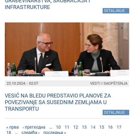
GRAĐEVINARSTVA, SAOBRAĆAJA I
INFRASTRUKTURE
»
DETALJNIJE
23.10.2024. - 02:07
VESTI I SAOPŠTENJA
VESIĆ NA BLEDU PREDSTAVIO PLANOVE ZA
POVEZIVANjE SA SUSEDNIM ZEMLjAMA U
TRANSPORTU
»
DETALJNIJE
« прва
‹ претходна
…
10
11
12
13
14
15
16
17
18
…
следећа ›
последња »