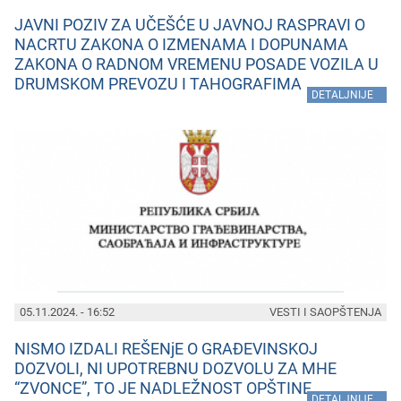
JAVNI POZIV ZA UČEŠĆE U JAVNOJ RASPRAVI O
NACRTU ZAKONA O IZMENAMA I DOPUNAMA
ZAKONA O RADNOM VREMENU POSADE VOZILA U
DRUMSKOM PREVOZU I TAHOGRAFIMA
»
DETALJNIJE
05.11.2024. - 16:52
VESTI I SAOPŠTENJA
NISMO IZDALI REŠENjE O GRAĐEVINSKOJ
DOZVOLI, NI UPOTREBNU DOZVOLU ZA MHE
“ZVONCE”, TO JE NADLEŽNOST OPŠTINE
»
DETALJNIJE