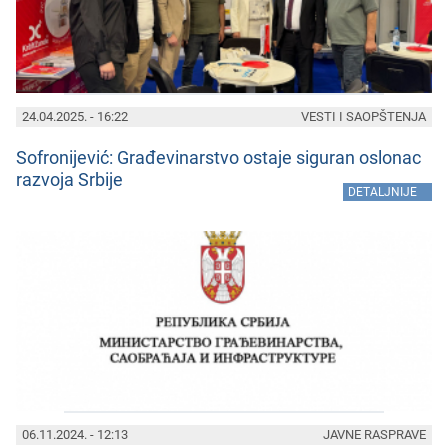
24.04.2025. - 16:22
VESTI I SAOPŠTENJA
Sofronijеvić: Građеvinarstvo ostajе siguran oslonac
razvoja Srbijе
»
DETALJNIJE
06.11.2024. - 12:13
JAVNE RASPRAVE