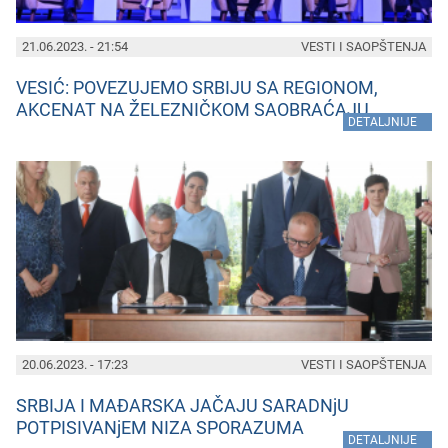
21.06.2023. - 21:54
VESTI I SAOPŠTENJA
VESIĆ: POVEZUJEMO SRBIJU SA REGIONOM,
AKCENAT NA ŽELEZNIČKOM SAOBRAĆAJU
»
DETALJNIJE
20.06.2023. - 17:23
VESTI I SAOPŠTENJA
SRBIJA I MAĐARSKA JAČAJU SARADNjU
POTPISIVANjEM NIZA SPORAZUMA
»
DETALJNIJE