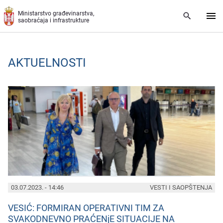
Preskoči na glavni deo sadržaja
Ministarstvo građevinarstva,
saobraćaja i infrastrukture
AKTUELNOSTI
PAGES
03.07.2023. - 14:46
VESTI I SAOPŠTENJA
VESIĆ: FORMIRAN OPERATIVNI TIM ZA
SVAKODNEVNO PRAĆENjE SITUACIJE NA