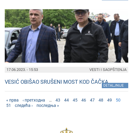
17.06.2023. - 15:53
VESTI I SAOPŠTENJA
VESIĆ OBIŠAO SRUŠENI MOST KOD ČAČKA
»
DETALJNIJE
« прва
‹ претходна
…
43
44
45
46
47
48
49
50
51
следећа ›
последња »