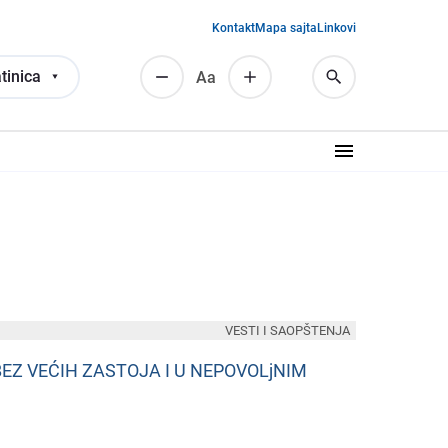
Kontakt
Mapa sajta
Linkovi
tinica
Аа
VESTI I SAOPŠTENJA
EZ VEĆIH ZASTOJA I U NEPOVOLjNIM