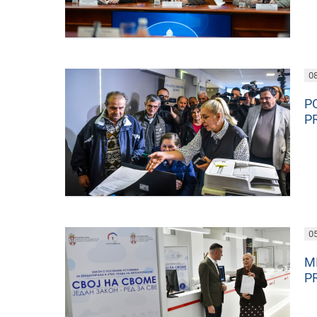
08
P
P
05
M
P