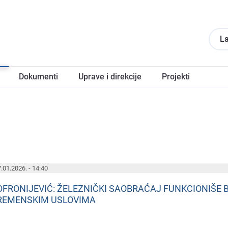
La
Dokumеnti
Upravе i direkcije
Projеkti
.01.2026. - 14:40
OFRONIJEVIĆ: ŽELEZNIČKI SAOBRAĆAJ FUNKCIONIŠE B
REMENSKIM USLOVIMA