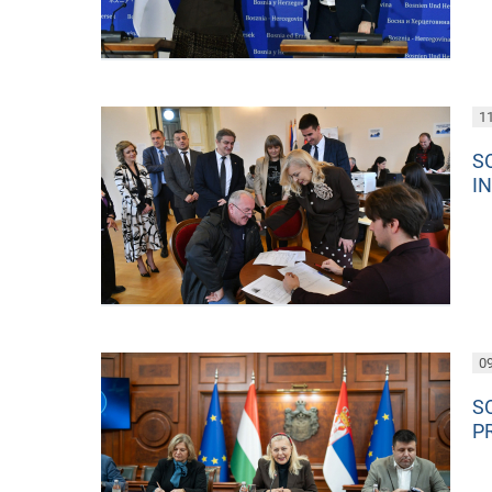
11
S
I
09
S
P