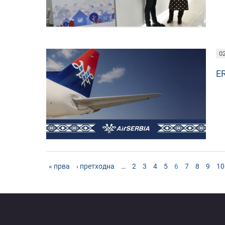
02
E
« прва
‹ претходна
…
2
3
4
5
6
7
8
9
10