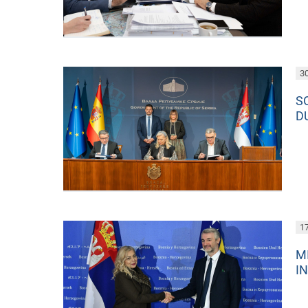
30
S
D
17
M
I