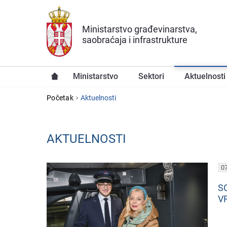
Preskoči na glavni deo sadržaja
Ministarstvo građevinarstva,
saobraćaja i infrastrukture
Ministarstvo
Sektori
Aktuelnosti
YOU ARE HERE
Početak
Aktuelnosti
AKTUELNOSTI
PAGES
07
S
V