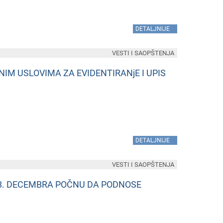
»
DETALJNIJE
VESTI I SAOPŠTENJA
IM USLOVIMA ZA EVIDENTIRANjE I UPIS
»
DETALJNIJE
VESTI I SAOPŠTENJA
 8. DECEMBRA POČNU DA PODNOSE