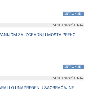
»
DETALJNIJE
VESTI I SAOPŠTENJA
PANIJOM ZA IZGRADNjU MOSTA PREKO
»
DETALJNIJE
VESTI I SAOPŠTENJA
VARALI O UNAPREĐENjU SAOBRAĆAJNE