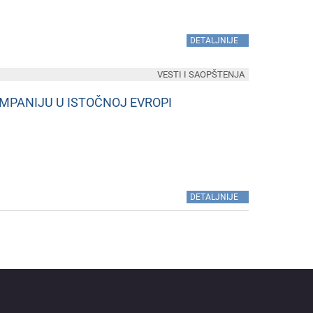
»
DETALJNIJE
VESTI I SAOPŠTENJA
MPANIJU U ISTOČNOJ EVROPI
»
DETALJNIJE