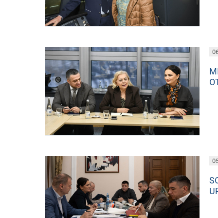
06
M
O
05
S
U