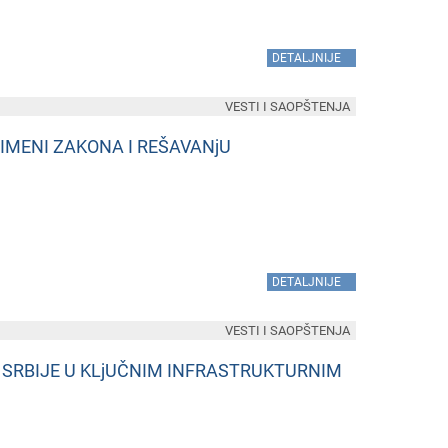
»
DETALJNIJE
VESTI I SAOPŠTENJA
IMENI ZAKONA I REŠAVANjU
»
DETALJNIJE
VESTI I SAOPŠTENJA
SRBIJE U KLjUČNIM INFRASTRUKTURNIM