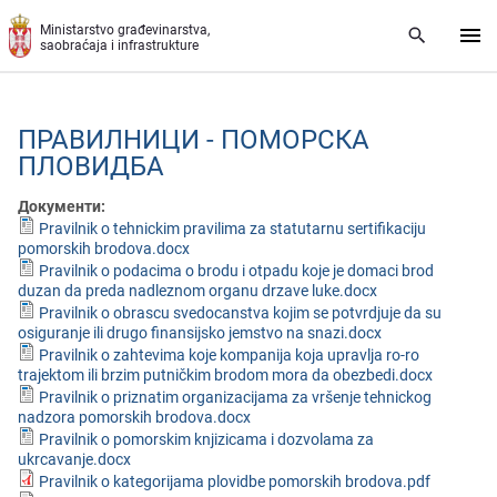
Preskoči na glavni deo sadržaja
Ministarstvo građevinarstva,
saobraćaja i infrastrukture
ПРАВИЛНИЦИ - ПОМОРСКА
ПЛОВИДБА
Документи:
Pravilnik o tehnickim pravilima za statutarnu sertifikaciju
pomorskih brodova.docx
Pravilnik o podacima o brodu i otpadu koje je domaci brod
duzan da preda nadleznom organu drzave luke.docx
Pravilnik o obrascu svedocanstva kojim se potvrdjuje da su
osiguranje ili drugo finansijsko jemstvo na snazi.docx
Pravilnik o zahtevima koje kompanija koja upravlja ro-ro
trajektom ili brzim putničkim brodom mora da obezbedi.docx
Prаvilnik о priznаtim оrgаnizаciјаmа zа vršеnjе tеhnickоg
nаdzоrа pоmоrskih brоdоvа.docx
Prаvilnik о pоmоrskim knjizicаmа i dоzvоlаmа zа
ukrcаvаnjе.docx
Pravilnik o kategorijama plovidbe pomorskih brodova.pdf