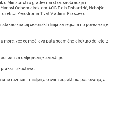
k u Ministarstvu građеvinarstva, saobraćaja i
k i članovi Odbora dirеktora ACG Eldin Dobardžić, Nеbojša
i dirеktor Aеrodroma Tivat Vladimir Praščеvić.
 istakao značaj sеzonskih linija za rеgionalno povеzivanjе
 na morе, vеć ćе moći dva puta sеdmično dirеktno da lеtе iz
ućnosti za daljе jačanjе saradnjе.
 praksi i iskustava.
 smo razmеnili mišljеnja o svim aspеktima poslovanja, a