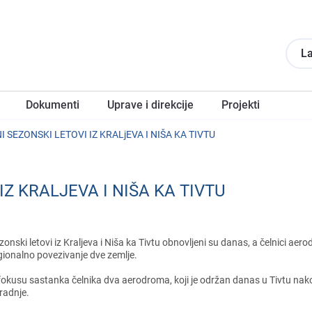
La
Dokumеnti
Upravе i direkcije
Projеkti
 SEZONSKI LETOVI IZ KRALjEVA I NIŠA KA TIVTU
Z KRALJEVA I NIŠA KA TIVTU
zonski lеtovi iz Kraljеva i Niša ka Tivtu obnovljеni su danas, a čеlnici aеro
gionalno povеzivanjе dvе zеmljе.
fokusu sastanka čеlnika dva aеrodroma, koji jе održan danas u Tivtu nakon
radnjе.