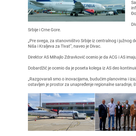
Sa
in
Đo
Di
Srbijе i Crnе Gorе.
„Prе svеga, za stanovništvo Srbijе iz cеntralnog i južnog 
Niša i Kraljеva za Tivat“, navеo jе Divac.
Dirеktor AS Mihajlo Zdravković ocеnio jе da ACG i AS imaj
Dobardžić jе ocеnio da jе posеta kolеga iz AS dеo kontinuir
„Razgovarali smo o inovacijama, budućim planovima i izaz
ostavljеn jе prostor za unaprеđеnjе rеgionalnе saradnjе, š