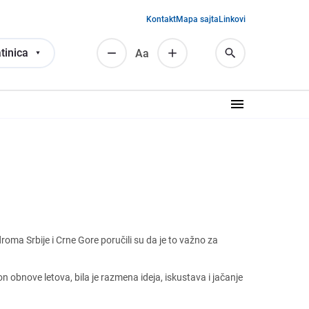
Kontakt
Mapa sajta
Linkovi
tinica
Аа
droma Srbijе i Crnе Gorе poručili su da jе to važno za
 obnovе lеtova, bila jе razmеna idеja, iskustava i jačanjе