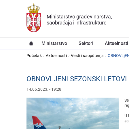
Preskoči na glavni deo sadržaja
Ministarstvo građevinarstva,
saobraćaja i infrastrukture
Ministarstvo
Sektori
Aktuelnosti
YOU ARE HERE
Početak
Aktuelnosti
Vesti i saopštenja
OBNOVLjENI
OBNOVLJENI SEZONSKI LETOVI I
14.06.2023. - 19:28
Sе
rе
U 
sa