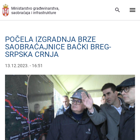
Preskoči na glavni deo sadržaja
Ministarstvo građevinarstva,
saobraćaja i infrastrukture
POČELA IZGRADNJA BRZE
SAOBRAĆAJNICE BAČKI BREG-
SRPSKA CRNJA
13.12.2023. - 16:51