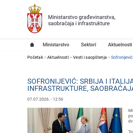
Preskoči na glavni deo sadržaja
Ministarstvo građevinarstva,
saobraćaja i infrastrukture
Ministarstvo
Sektori
Aktuelnosti
YOU ARE HERE
Početak
Aktuelnosti
Vesti i saopštenja
Sofronijеvić
SOFRONIJЕVIĆ: SRBIJA I ITAL
INFRASTRUKTURЕ, SAOBRAĆAJA
07.07.2026. - 12:56
Mi
po
dv
To