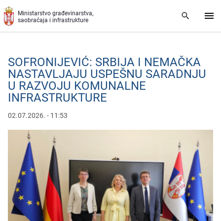
Preskoči na glavni deo sadržaja
Ministarstvo građevinarstva,
saobraćaja i infrastrukture
SOFRONIJEVIĆ: SRBIJA I NEMAČKA
NASTAVLJAJU USPEŠNU SARADNJU
U RAZVOJU KOMUNALNE
INFRASTRUKTURE
02.07.2026. - 11:53