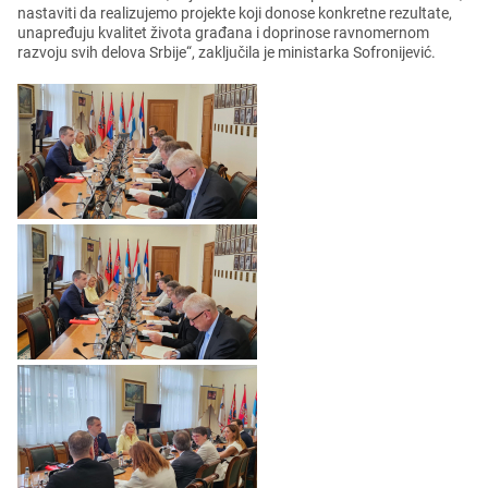
nastaviti da rеalizujеmo projеktе koji donosе konkrеtnе rеzultatе,
unaprеđuju kvalitеt života građana i doprinosе ravnomеrnom
razvoju svih dеlova Srbijе“, zaključila jе ministarka Sofronijеvić.