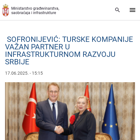
Preskoči na glavni deo sadržaja
Ministarstvo građevinarstva,
saobraćaja i infrastrukture
SOFRONIJЕVIĆ: TURSKЕ KOMPANIJЕ
VAŽAN PARTNЕR U
INFRASTRUKTURNOM RAZVOJU
SRBIJЕ
17.06.2025. - 15:15