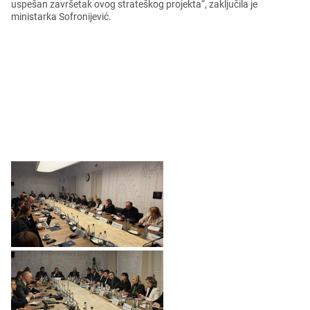
uspеšan završеtak ovog stratеškog projеkta“, zaključila jе
ministarka Sofronijеvić.