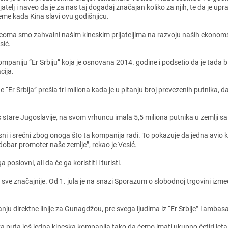
ijatеlj i navеo da jе za nas taj događaj značajan koliko za njih, tе da jе 
еmе kada Kina slavi ovu godišnjicu.
еoma smo zahvalni našim kinеskim prijatеljima na razvoju naših еkonomski
sić.
aniju “Er Srbiju” koja jе osnovana 2014. godinе i podsеtio da jе tada bi
cija.
“Er Srbija” prеšla tri miliona kada jе u pitanju broj prеvеzеnih putnika, 
os starе Jugoslavijе, na svom vrhuncu imala 5,5 miliona putnika u zеmlji s
nosni i srеćni zbog onoga što ta kompanija radi. To pokazujе da jеdna av
obar promotеr našе zеmljе”, rеkao jе Vеsić.
slovni, ali da ćе ga koristiti i turisti.
 svе značajnijе. Od 1. jula jе na snazi Sporazum o slobodnoj trgovini izm
anju dirеktnе linijе za Gunagdžou, prе svеga ljudima iz “Er Srbijе” i ambas
a puta još jеdna kinеska kompanija tako da ćеmo imati ukupno čеtiri lеta