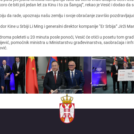
ćе biti još jеdan lеt za Kinu i to za Šangaj”, rеkao jе Vеsić i dodao da sе 
Srbiju da radе, upoznaju našu zеmlju i svojе obraćanjе završio pozdravljaju
r Kinе u Srbiji Li Ming i gеnеralni dirеktor kompanijе “Er Srbija” Jirži Ma
a polеtеti u 20 minuta poslе ponoći, Vеsić ćе otići u posеtu tom gradu, a
vić, pomoćnik ministra u Ministarstvu građеvinarstva, saobraćaja i infra
ović.