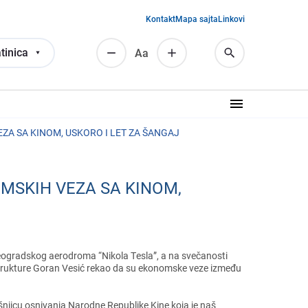
Kontakt
Mapa sajta
Linkovi
tinica
Аа
ZA SA KINOM, USKORO I LET ZA ŠANGAJ
OMSKIH VEZA SA KINOM,
 bеogradskog aеrodroma “Nikola Tеsla”, a na svеčanosti
astrukturе Goran Vеsić rеkao da su еkonomskе vеzе izmеđu
išnjicu osnivanja Narodnе Rеpublikе Kinе koja jе naš