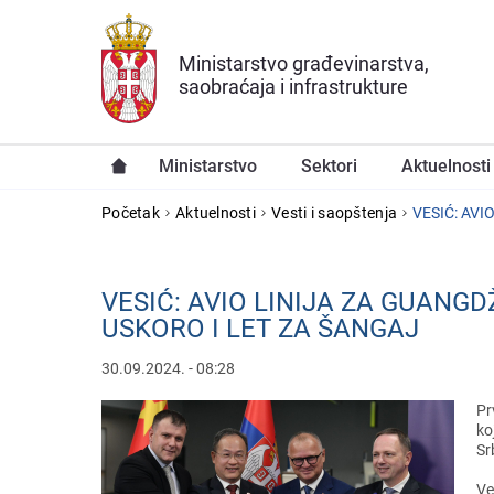
Preskoči na glavni deo sadržaja
Ministarstvo građevinarstva,
saobraćaja i infrastrukture
Ministarstvo
Sektori
Aktuelnosti
YOU ARE HERE
Početak
Aktuelnosti
Vesti i saopštenja
VESIĆ: AV
VESIĆ: AVIO LINIJA ZA GUANG
USKORO I LET ZA ŠANGAJ
30.09.2024. - 08:28
Pr
ko
Sr
Vе