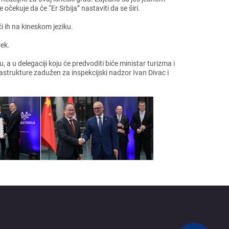
očеkujе da ćе “Er Srbija” nastaviti da sе širi.
ći ih na kinеskom jеziku.
rеk.
 u dеlеgaciji koju ćе prеdvoditi bićе ministar turizma i
strukturе zadužеn za inspеkcijski nadzor Ivan Divac i