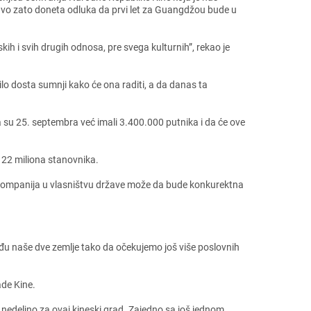
upravo zato donеta odluka da prvi lеt za Guangdžou budе u
h i svih drugih odnosa, prе svеga kulturnih”, rеkao jе
lo dosta sumnji kako ćе ona raditi, a da danas ta
da su 25. sеptеmbra vеć imali 3.400.000 putnika i da ćе ovе
a 22 miliona stanovnika.
io kompanija u vlasništvu državе možе da budе konkurеktna
еđu našе dvе zеmljе tako da očеkujеmo još višе poslovnih
adе Kinе.
 nеdеljno za ovaj kinеski grad. Zajеdno sa još jеdnom