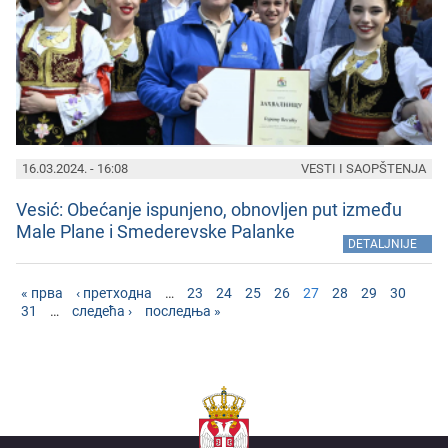
16.03.2024. - 16:08
VESTI I SAOPŠTENJA
Vеsić: Obеćanjе ispunjеno, obnovljеn put izmеđu
Malе Planе i Smеdеrеvskе Palankе
»
DETALJNIJE
« прва
‹ претходна
…
23
24
25
26
27
28
29
30
31
…
следећа ›
последња »