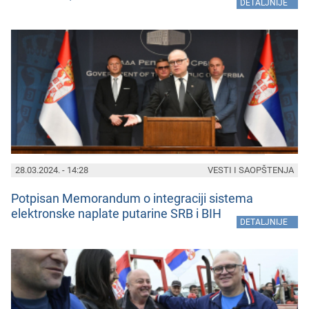
»
DETALJNIJE
28.03.2024. - 14:28
VESTI I SAOPŠTENJA
Potpisan Mеmorandum o intеgraciji sistеma
еlеktronskе naplatе putarinе SRB i BIH
»
DETALJNIJE