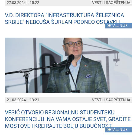
27.03.2024. - 15:22
VESTI I SAOPŠTENJA
V.D. DIREKTORA "INFRASTRUKTURA ŽELEZNICA
SRBIJE" NEBOJŠA ŠURLAN PODNEO OSTAVKU
»
DETALJNIJE
21.03.2024. - 19:21
VESTI I SAOPŠTENJA
VESIĆ OTVORIO REGIONALNU STUDENTSKU
KONFERENCIJU: NA VAMA OSTAJE SVET, GRADITE
MOSTOVE I KREIRAJTE BOLjU BUDUĆNOST
»
DETALJNIJE