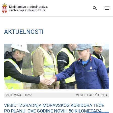
Preskoči na glavni deo sadržaja
Ministarstvo građevinarstva,
saobraćaja i infrastrukture
AKTUELNOSTI
PAGES
29.03.2024. - 15:55
VESTI I SAOPŠTENJA
VESIĆ: IZGRADNjA MORAVSKOG KORIDORA TEČE
PO PLANU, OVE GODINE NOVIH 50 KILOMETARA