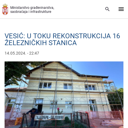
Preskoči na glavni deo sadržaja
Ministarstvo građevinarstva,
saobraćaja i infrastrukture
VESIĆ: U TOKU REKONSTRUKCIJA 16
ŽELEZNIČKIH STANICA
14.05.2024. - 22:47