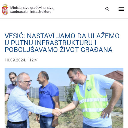
Preskoči na glavni deo sadržaja
Ministarstvo građevinarstva,
saobraćaja i infrastrukture
VESIĆ: NASTAVLJAMO DA ULAŽEMO
U PUTNU INFRASTRUKTURU I
POBOLJŠAVAMO ŽIVOT GRAĐANA
10.09.2024. - 12:41