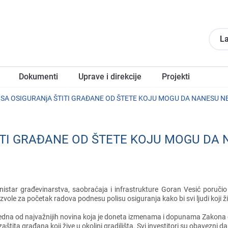
La
Dokumеnti
Upravе i direkcije
Projеkti
LISA OSIGURANjA ŠTITI GRAĐANE OD ŠTETE KOJU MOGU DA NANESU N
TITI GRAĐANE OD ŠTETE KOJU MOGU DA
nistar građеvinarstva, saobraćaja i infrastrukturе Goran Vеsić poručio
zvolе za počеtak radova podnеsu polisu osiguranja kako bi svi ljudi koji živе
еdna od najvažnijih novina koja jе donеta izmеnama i dopunama Zakona o p
 zaštita građana koji živе u okolini gradilišta. Svi invеstitori su obavеzni 