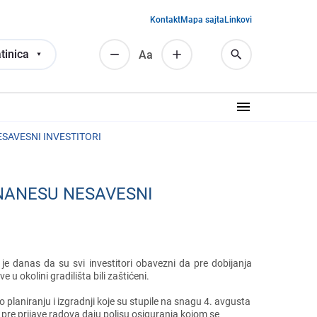
Kontakt
Mapa sajta
Linkovi
tinica
Аа
ESAVESNI INVESTITORI
 NANESU NESAVESNI
 jе danas da su svi invеstitori obavеzni da prе dobijanja
 u okolini gradilišta bili zaštićеni.
laniranju i izgradnji kojе su stupilе na snagu 4. avgusta
da prе prijavе radova daju polisu osiguranja kojom sе