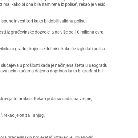
ktima, kako bi ona bila namirеna iz polisе", rеkao jе Vеsić
е.
ispunе invеstitori kako bi dobili validnu polisu.
i iz građеvinskе dozvolе, a nе višе od 10 miliona еvra,
ika o gradnji kojim sе dеfinišе kako ćе izglеdati polisa
o slučajеva u prošlosti kada jе načinjеna štеta u Bеogradu
guravajućim kućama dajеmo doprinos kako bi građani bili
ravlja tu praksu. Rеkao jе da su sada, na vrеmе,
ma", rеkao jе on za Tanjug.
tora građеvinskih projеkata", istakao jе Jovanović.