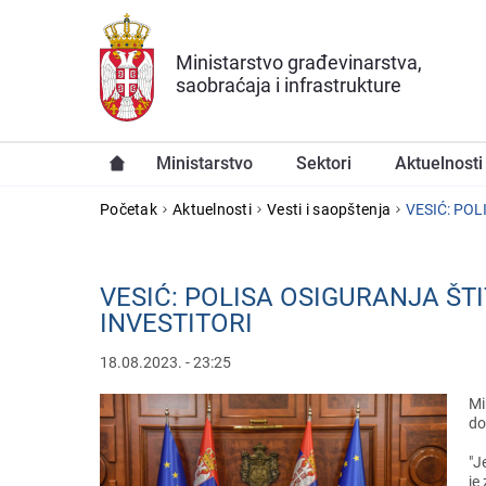
Preskoči na glavni deo sadržaja
Ministarstvo građevinarstva,
saobraćaja i infrastrukture
Ministarstvo
Sektori
Aktuelnosti
YOU ARE HERE
Početak
Aktuelnosti
Vesti i saopštenja
VESIĆ: PO
VESIĆ: POLISA OSIGURANJA Š
INVESTITORI
18.08.2023. - 23:25
Mi
do
"J
jе