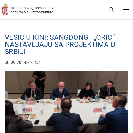
Preskoči na glavni deo sadržaja
Ministarstvo građevinarstva,
saobraćaja i infrastrukture
VESIĆ U KINI: ŠANGDONG I „CRIC“
NASTAVLJAJU SA PROJEKTIMA U
SRBIJI
30.09.2024. - 21:54