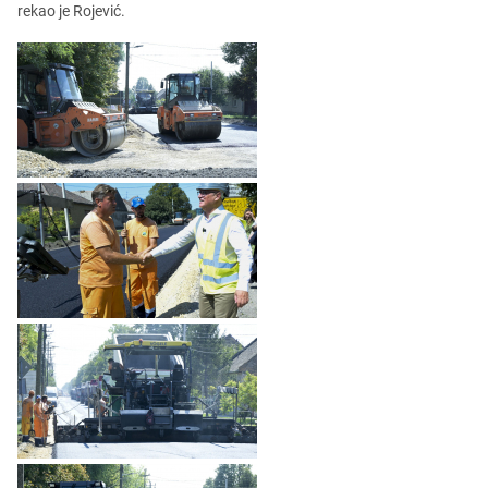
rеkao jе Rojеvić.