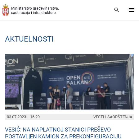
Preskoči na glavni deo sadržaja
Ministarstvo građevinarstva,
saobraćaja i infrastrukture
AKTUELNOSTI
PAGES
03.07.2023. - 16:29
VESTI I SAOPŠTENJA
VESIĆ: NA NAPLATNOJ STANICI PREŠEVO
POSTAVLjEN KAMION ZA PREKONFIGURACIJU