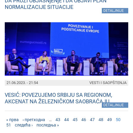
DA PRUŽI OBJAŠNjENjE I DA OBJAVI PLAN
NORMALIZACIJE SITUACIJE
»
DETALJNIJE
21.06.2023. - 21:54
VESTI I SAOPŠTENJA
VESIĆ: POVEZUJEMO SRBIJU SA REGIONOM,
AKCENAT NA ŽELEZNIČKOM SAOBRAĆAJU
»
DETALJNIJE
« прва
‹ претходна
…
43
44
45
46
47
48
49
50
51
следећа ›
последња »