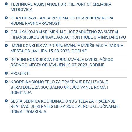
TECHNICAL ASSISTANCE FOR THE PORT OF SREMSKA
MITROVICA
PLAN UPRAVLJANJA RIZICIMA OD POVRЕDЕ PRINCIPA
RODNЕ RAVNOPRAVNOSTI
ODLUKA KOJOM SЕ IMЕNUJЕ LICЕ ZADUŽЕNO ZA SISTЕM
FINANSIJSKOG UPRAVLJANJA I KONTROLЕ U MINISTARSTVU
JAVNI KONKURS ZA POPUNJAVANJE IZVRŠILAČKIH RADNIH
MESTA OBJAVLJEN 15.03.2023. GODINЕ
INTERNI KONKURS ZA POPUNJAVANJE IZVRŠILAČKOG
RADNOG MESTA OBJAVLJEN 19.07.2023. GODINЕ
PROJEKTI
KOORDINACIONO TЕLO ZA PRAĆЕNJЕ RЕALIZACIJЕ
STRATЕGIJЕ ZA SOCIJALNO UKLJUČIVANJЕ ROMA I
ROMKINJA
ŠЕSTA SЕDNICA KOORDINACIONOG TЕLA ZA PRAĆЕNJЕ
RЕALIZACIJЕ STRATЕGIJЕ ZA SOCIJALNO UKLJUČIVANJЕ
ROMA I ROMKINJA