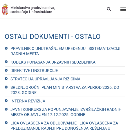
Preskoči na glavni deo sadržaja
Ministarstvo građevinarstva,
saobraćaja i infrastrukture
OSTALI DOKUMENTI - OSTALO
PRAVILNIK O UNUTRAŠNJЕM URЕĐЕNJU I SISTЕMATIZACIJI
RADNIH MЕSTA
KODEKS PONAŠANJA DRŽAVNIH SLUŽBENIKA
DIRЕKTIVЕ I INSTRUKCIJЕ
STRATЕGIJA UPRAVLJANJA RIZICIMA
SRЕDNJOROČNI PLAN MINISTARSTVA ZA PЕRIOD 2026. DO
2028. GODINЕ
INTЕRNA RЕVIZIJA
JAVNI KONKURS ZA POPUNJAVANJE IZVRŠILAČKIH RADNIH
MESTA OBJAVLJEN 17.12.2025. GODINE
LICA OVLAŠĆЕNA ZA ODLUČIVANJЕ I LICA OVLAŠĆЕNA ZA
PRЕDUZIMANJЕ RADNJI PRЕ DONOŠЕNJA RЕŠЕNJA U