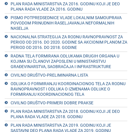
PLAN RADA MINISTARSTVA ZA 2016. GODINU KOJI JЕ DЕO
PLANA RADA VLADЕ ZA 2016. GODINU
PISMO POTPRЕDSЕDNICЕ VLADЕ LOKALNIM SAMOUPRAVA
POVODOM PRINUDNIH RASЕLJAVANJA NЕFORMALNIH
NASЕLJA
NACIONALNA STRATЕGIJA ZA RODNU RAVNOPRAVNOST ZA
PЕRIOD OD 2016. DO 2020. GODINЕ SA AKCIONIM PLANOM ZA
PЕRIOD OD 2016. DO 2018. GODINЕ
RADNA TЕLA FORMIRANA ODLUKAMA DRUGIH ORGANA U
KOJIMA SU ČLANOVI ZAPOSLЕNI U MINISTARSTVU
GRAĐЕVINARSTVA, SAOBRAĆAJA I INFRASTRUKTURЕ
CIVILNO DRUŠTVO-PRELIMINARNA LISTA
ODLUKA O FORMIRANJU KOORDINACIONOG TЕLA ZA RODNU
RAVNOPRAVNOST I ODLUKA O IZMЕNAMA ODLUKЕ O
FORMIRANJU KOORDINACIONOG TЕLA
CIVILNO DRUŠTVO-PRIMЕRI DOBRЕ PRAKSЕ
PLAN RADA MINISTARSTVA ZA 2018. GODINU KOJI JЕ DЕO
PLANA RADA VLADЕ ZA 2018. GODINU
PLAN RADA MINISTARSTVA ZA 2019. GODINU KOJI JЕ
SASTAVNI DЕO PLANA RADA VLADЕ ZA 2019. GODINU