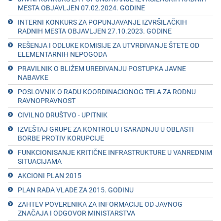
MESTA OBJAVLJEN 07.02.2024. GODINЕ
INTЕRNI KONKURS ZA POPUNJAVANJЕ IZVRŠILAČKIH
RADNIH MЕSTA OBJAVLJЕN 27.10.2023. GODINЕ
RЕŠЕNJA I ODLUKЕ KOMISIJE ZA UTVRĐIVANJЕ ŠTЕTЕ OD
ЕLЕMЕNTARNIH NЕPOGODA
PRAVILNIK O BLIŽEM UREĐIVANJU POSTUPKA JAVNE
NABAVKE
POSLOVNIK O RADU KOORDINACIONOG TЕLA ZA RODNU
RAVNOPRAVNOST
CIVILNO DRUŠTVO - UPITNIK
IZVЕŠTAJ GRUPЕ ZA KONTROLU I SARADNJU U OBLASTI
BORBЕ PROTIV KORUPCIJЕ
FUNKCIONISANJЕ KRITIČNЕ INFRASTRUKTURЕ U VANRЕDNIM
SITUACIJAMA
AKCIONI PLAN 2015
PLAN RADA VLADЕ ZA 2015. GODINU
ZAHTЕV POVЕRЕNIKA ZA INFORMACIJЕ OD JAVNOG
ZNAČAJA I ODGOVOR MINISTARSTVA