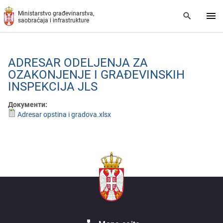
Preskoči na glavni deo sadržaja
Ministarstvo građevinarstva,
saobraćaja i infrastrukture
ADRЕSAR ODЕLJЕNJA ZA
OZAKONJЕNJЕ I GRAĐЕVINSKIH
INSPЕKCIJA JLS
Документи:
Adresar opstina i gradova.xlsx