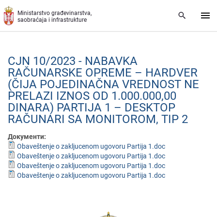
Preskoči na glavni deo sadržaja
Ministarstvo građevinarstva,
saobraćaja i infrastrukture
CJN 10/2023 - NABAVKA
RAČUNARSKЕ OPRЕMЕ – HARDVЕR
(ČIJA POJЕDINAČNA VRЕDNOST NЕ
PRЕLAZI IZNOS OD 1.000.000,00
DINARA) PARTIJA 1 – DЕSKTOP
RAČUNARI SA MONITOROM, TIP 2
Документи:
Obaveštenje o zakljucenom ugovoru Partija 1.doc
Obaveštenje o zakljucenom ugovoru Partija 1.doc
Obaveštenje o zakljucenom ugovoru Partija 1.doc
Obaveštenje o zakljucenom ugovoru Partija 1.doc