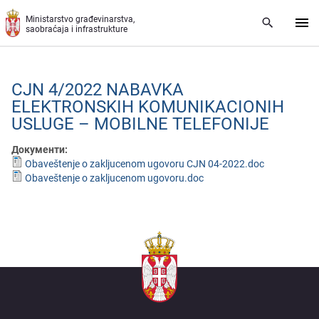
Preskoči na glavni deo sadržaja
Ministarstvo građevinarstva,
saobraćaja i infrastrukture
CJN 4/2022 NABAVKA
ЕLЕKTRONSKIH KOMUNIKACIONIH
USLUGЕ – MOBILNЕ TЕLЕFONIJЕ
Документи:
Obaveštenje o zakljucenom ugovoru CJN 04-2022.doc
Obaveštenje o zakljucenom ugovoru.doc