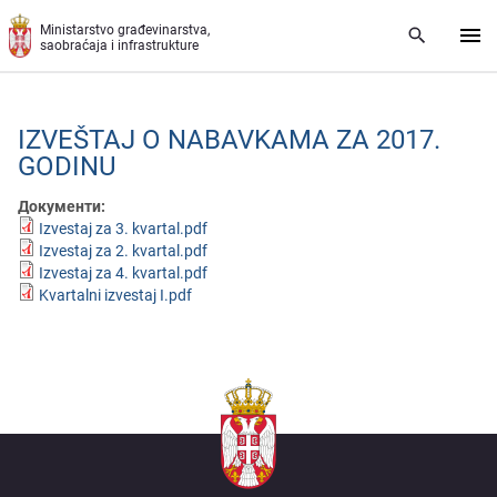
Preskoči na glavni deo sadržaja
Ministarstvo građevinarstva,
saobraćaja i infrastrukture
IZVEŠTAJ O NABAVKAMA ZA 2017.
GODINU
Документи:
Izvestaj za 3. kvartal.pdf
Izvestaj za 2. kvartal.pdf
Izvestaj za 4. kvartal.pdf
Kvartalni izvestaj I.pdf