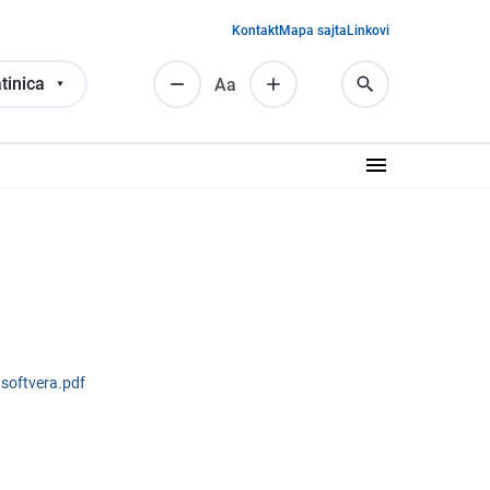
Kontakt
Mapa sajta
Linkovi
tinica
Аа
softvera.pdf