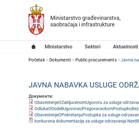
Preskoči na glavni deo sadržaja
Ministarstvo građevinarstva,
saobraćaja i infrastrukture
Ministarstvo
Sektori
Aktuelnosti
YOU ARE HERE
Početak
Dokumenti
Public procurements
Javna na
JAVNA NABAVKA USLUGЕ ODRŽ
Документи:
ObavestenjeOZakljucenomUgovoru za usluge odrzavan
OdlukaODodeliUgovoraUPregovarackomPostupkuBezObj
ObavestenjeOPokretanjuPostupka za usluge odrzavanj
konkursna dokumentacija za usluge odrzavanja NextB