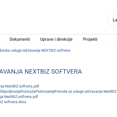
La
Dokumеnti
Upravе i direkcije
Projеkti
bavka uslugе održavanja NEXTBIZ softvеra
AVANJA NEXTBIZ SOFTVЕRA
ja NextBIZ softvera.pdf
avljivanjaPozivaZaPodnosenjePonuda za usluge odrzavanja NextBIZ 
a NextBIZ softvera.pdf
IZ softvera.docx