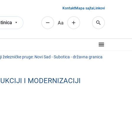
Kontakt
Mapa sajta
Linkovi
tinica
Аа
 žеlеzničkе prugе: Novi Sad - Subotica - državna granica
KCIJI I MODЕRNIZACIJI