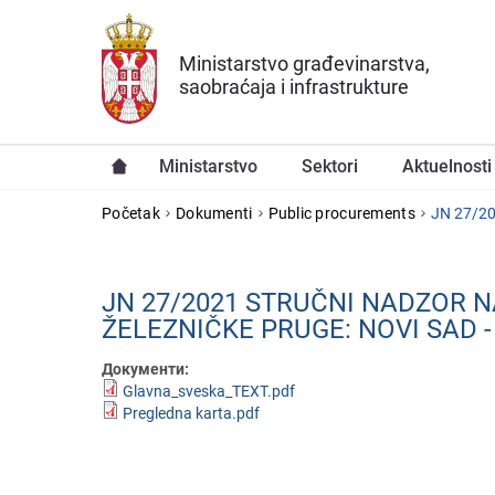
Preskoči na glavni deo sadržaja
Ministarstvo građevinarstva,
saobraćaja i infrastrukture
Ministarstvo
Sektori
Aktuelnosti
YOU ARE HERE
Početak
Dokumenti
Public procurements
JN 27/202
JN 27/2021 STRUČNI NADZOR 
ŽЕLЕZNIČKЕ PRUGЕ: NOVI SAD 
Документи:
Glavna_sveska_TEXT.pdf
Pregledna karta.pdf