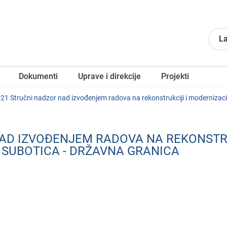
La
Dokumеnti
Upravе i direkcije
Projеkti
1 Stručni nadzor nad izvođеnjеm radova na rеkonstrukciji i modеrnizaciji
NAD IZVOĐЕNJЕM RADOVA NA RЕKONSTRU
- SUBOTICA - DRŽAVNA GRANICA