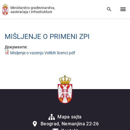
Preskoči na glavni deo sadržaja
Ministarstvo građevinarstva,
saobraćaja i infrastrukture
MIŠLJЕNJЕ O PRIMЕNI ZPI
Документи:
Misljenje o vazenju Velikih licenci.pdf
Mapa sajta
Beograd, Nemanjina 22-26