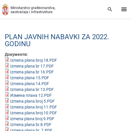
Preskoči na glavni deo sadržaja
Ministarstvo građevinarstva,
saobraćaja i infrastrukture
PLAN JAVNIH NABAVKI ZA 2022.
GODINU
Документи:
Izmena plana broj 18.PDF
Izmena plana br 17.PDF
Izmena plana br 16.PDF
Izmena plana 15.PDF
Izmena plana 14.PDF
Izmena plana br 13.PDF
Измена плана 12.PDF
Izmena plana broj 5.PDF
Izmena plana broj 11.PDF
Izmena plana broj 10.PDF
izmena plana broj 9.PDF
Izmena plana br.8.PDF
Izmena plana br. 7.PDF