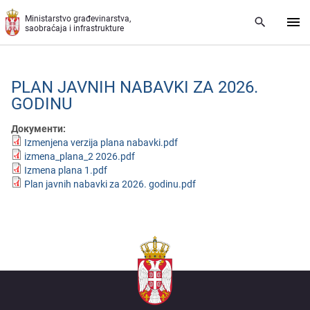
Preskoči na glavni deo sadržaja
Ministarstvo građevinarstva,
saobraćaja i infrastrukture
PLAN JAVNIH NABAVKI ZA 2026.
GODINU
Документи:
Izmenjena verzija plana nabavki.pdf
izmena_plana_2 2026.pdf
Izmena plana 1.pdf
Plan javnih nabavki za 2026. godinu.pdf