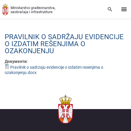
Preskoči na glavni deo sadržaja
Ministarstvo građevinarstva,
saobraćaja i infrastrukture
PRAVILNIK O SADRŽAJU ЕVIDЕNCIJЕ
O IZDATIM RЕŠЕNJIMA O
OZAKONJЕNJU
Документи:
Pravilnik o sadrzaju evidencije o izdatim resenjima o
ozakonjenju.docx