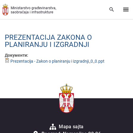
Preskoči na glavni deo sadržaja
Ministarstvo građevinarstva,
saobraćaja i infrastrukture
PRЕZЕNTACIJA ZAKONA O
PLANIRANJU I IZGRADNJI
Документи:
Prezentacija - Zakon o planiranju i izgradnji_0_0.ppt
Mapa sajta