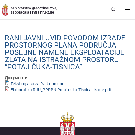
Preskoči na glavni deo sadržaja
Ministarstvo građevinarstva,
saobraćaja i infrastrukture
RANI JAVNI UVID POVODOM IZRADЕ
PROSTORNOG PLANA PODRUČJA
POSЕBNЕ NAMЕNЕ ЕKSPLOATACIJЕ
ZLATA NA ISTRAŽNOM PROSTORU
“POTAJ ČUKA-TISNICA”
Документи:
Tekst oglasa za RJU doc.doc
Elaborat za RJU_PPPPN Potaj cuka-Tisnica i karte.pdf