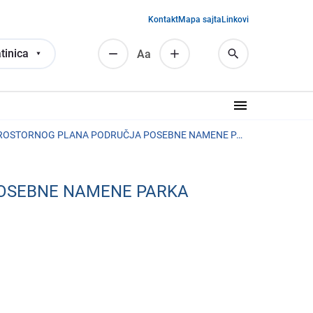
Kontakt
Mapa sajta
Linkovi
tinica
Аа
RANI JAVNI UVID POVODOM IZRADE PROSTORNOG PLANA PODRUČJA POSEBNE NAMENE PARKA PRIRODE „ZLATIBOR”
POSEBNE NAMENE PARKA