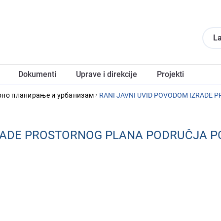
La
Dokumеnti
Upravе i direkcije
Projеkti
рно планирање и урбанизам
ZRADE PROSTORNOG PLANA PODRUČJA 