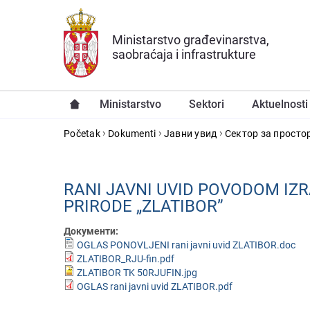
Preskoči na glavni deo sadržaja
Ministarstvo građevinarstva,
saobraćaja i infrastrukture
Ministarstvo
Sektori
Aktuelnosti
YOU ARE HERE
Početak
Dokumenti
Јавни увид
Сектор за просто
RANI JAVNI UVID POVODOM I
PRIRODE „ZLATIBOR”
Документи:
OGLAS PONOVLJENI rani javni uvid ZLATIBOR.doc
ZLATIBOR_RJU-fin.pdf
ZLATIBOR TK 50RJUFIN.jpg
OGLAS rani javni uvid ZLATIBOR.pdf