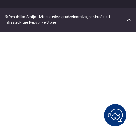
© Republika Srbija | Ministarstvo građevinarstva, saobraćaja i
infrastrukture Republike Srbije