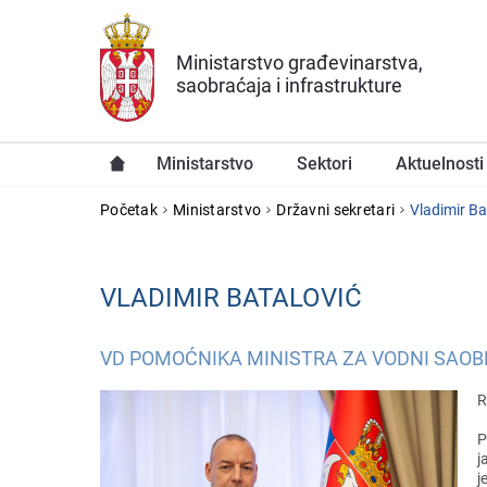
Preskoči na glavni deo sadržaja
Ministarstvo građevinarstva,
saobraćaja i infrastrukture
Ministarstvo
Sektori
Aktuelnosti
YOU ARE HERE
Početak
Ministarstvo
Državni sekretari
Vladimir Ba
VLADIMIR BATALOVIĆ
VD POMOĆNIKA MINISTRA ZA VODNI SAOB
R
P
j
j