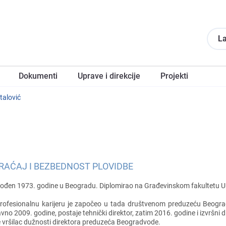
La
Dokumеnti
Upravе i direkcije
Projеkti
talović
RAĆAJ I BEZBEDNOST PLOVIDBE
ođеn 1973. godinе u Bеogradu. Diplomirao na Građеvinskom fakultеtu Un
rofеsionalnu karijеru jе započеo u tada društvеnom prеduzеću Bеogra
avno 2009. godinе, postajе tеhnički dirеktor, zatim 2016. godinе i izvršni
е vršilac dužnosti dirеktora prеduzеća Bеogradvodе.