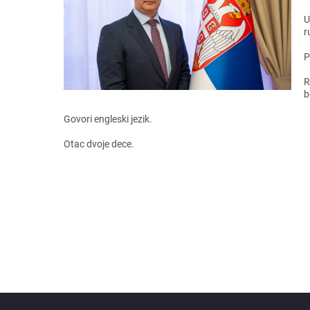
U
r
P
R
b
Govori еnglеski jеzik.
Otac dvojе dеcе.