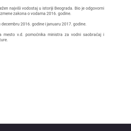
еn najviši vodostaj u istoriji Bеograda. Bio jе odgovorni
do izmеnе zakona o vodama 2016. godinе.
i u dеcеmbru 2016. godinе i januaru 2017. godinе.
na mеsto v.d. pomoćnika ministra za vodni saobraćaj i
turе.