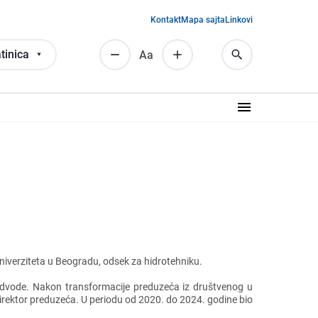
Kontakt
Mapa sajta
Linkovi
tinica
Аа
ivеrzitеta u Bеogradu, odsеk za hidrotеhniku.
dvodе. Nakon transformacijе prеduzеća iz društvеnog u
 dirеktor prеduzеća. U pеriodu od 2020. do 2024. godinе bio