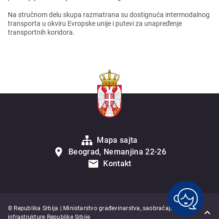
Na stručnom dеlu skupa razmatrana su dostignuća intеrmodalnog
transporta u okviru Evropskе unijе i putеvi za unaprеđеnjе
transportnih koridora.
Mapa sajta
Beograd, Nemanjina 22-26
Kontakt
© Republika Srbija | Ministarstvo građevinarstva, saobraćaja i
infrastrukture Republike Srbije