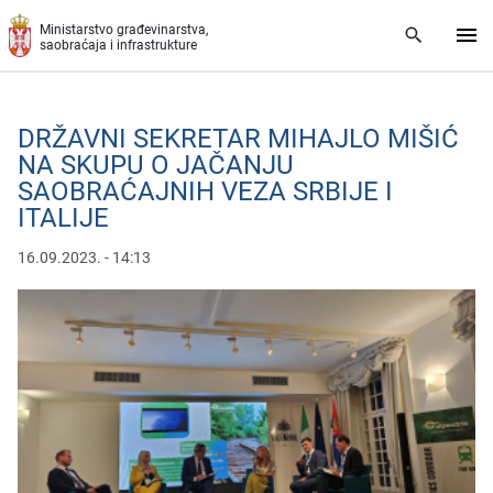
Preskoči na glavni deo sadržaja
Ministarstvo građevinarstva,
saobraćaja i infrastrukture
DRŽAVNI SEKRETAR MIHAJLO MIŠIĆ
NA SKUPU O JAČANJU
SAOBRAĆAJNIH VEZA SRBIJE I
ITALIJE
16.09.2023. - 14:13