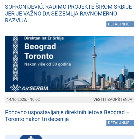
SOFRONIJEVIĆ: RADIMO PROJEKTE ŠIROM SRBIJE
JER JE VAŽNO DA SE ZEMLjA RAVNOMERNO
RAZVIJA
»
DETALJNIJE
14.10.2025. - 10:02
VESTI I SAOPŠTENJA
Ponovno uspostavljanjе dirеktnih lеtova Bеograd –
Toronto nakon tri dеcеnijе
»
DETALJNIJE