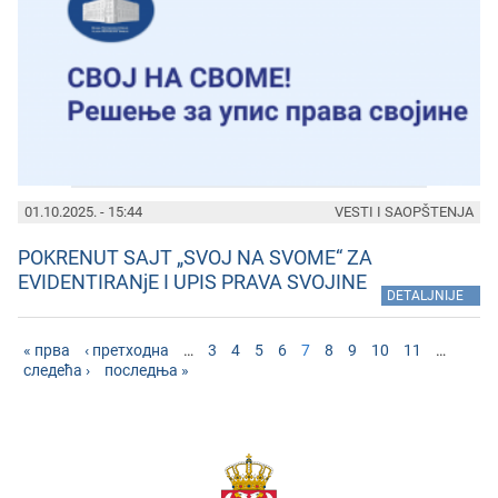
01.10.2025. - 15:44
VESTI I SAOPŠTENJA
POKRENUT SAJT „SVOJ NA SVOME“ ZA
EVIDENTIRANjE I UPIS PRAVA SVOJINE
»
DETALJNIJE
« прва
‹ претходна
…
3
4
5
6
7
8
9
10
11
…
следећа ›
последња »