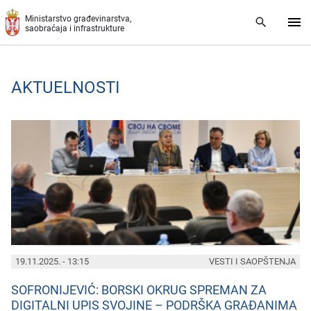
Preskoči na glavni deo sadržaja
Ministarstvo građevinarstva,
saobraćaja i infrastrukture
AKTUELNOSTI
PAGES
19.11.2025. - 13:15
VESTI I SAOPŠTENJA
SOFRONIJEVIĆ: BORSKI OKRUG SPREMAN ZA
DIGITALNI UPIS SVOJINE – PODRŠKA GRAĐANIMA