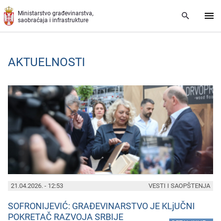
Preskoči na glavni deo sadržaja
Ministarstvo građevinarstva,
saobraćaja i infrastrukture
AKTUELNOSTI
PAGES
21.04.2026. - 12:53
VESTI I SAOPŠTENJA
SOFRONIJEVIĆ: GRAĐEVINARSTVO JE KLjUČNI
POKRETAČ RAZVOJA SRBIJE