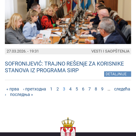
27.03.2026. - 19:31
VESTI I SAOPŠTENJA
SOFRONIJEVIĆ: TRAJNO REŠENjE ZA KORISNIKE
STANOVA IZ PROGRAMA SIRP
»
DETALJNIJE
« прва
‹ претходна
1
2
3
4
5
6
7
8
9
…
следећа
›
последња »