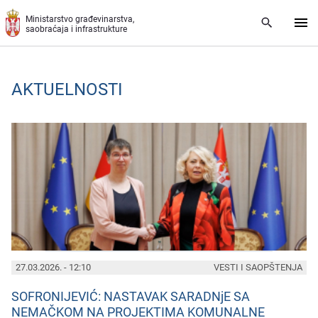
Preskoči na glavni deo sadržaja
Ministarstvo građevinarstva,
saobraćaja i infrastrukture
AKTUELNOSTI
PAGES
27.03.2026. - 12:10
VESTI I SAOPŠTENJA
SOFRONIJEVIĆ: NASTAVAK SARADNjE SA
NEMAČKOM NA PROJEKTIMA KOMUNALNE