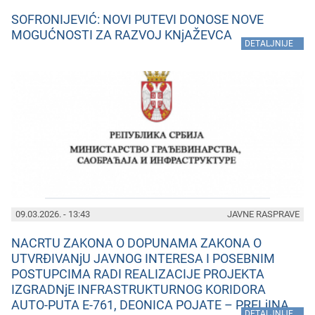
SOFRONIJEVIĆ: NOVI PUTEVI DONOSE NOVE
MOGUĆNOSTI ZA RAZVOJ KNjAŽEVCA
»
DETALJNIJE
09.03.2026. - 13:43
JAVNE RASPRAVE
NACRTU ZAKONA O DOPUNAMA ZAKONA O
UTVRĐIVANjU JAVNOG INTERESA I POSEBNIM
POSTUPCIMA RADI REALIZACIJE PROJEKTA
IZGRADNjE INFRASTRUKTURNOG KORIDORA
AUTO-PUTA E-761, DEONICA POJATE – PRELjINA
»
DETALJNIJE