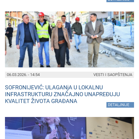
06.03.2026. - 14:54
VESTI I SAOPŠTENJA
SOFRONIJEVIĆ: ULAGANjA U LOKALNU
INFRASTRUKTURU ZNAČAJNO UNAPREĐUJU
KVALITET ŽIVOTA GRAĐANA
»
DETALJNIJE