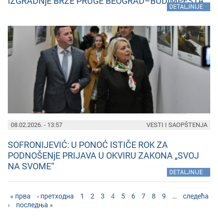
IZGRADNjE BRZE PRUGE BEOGRAD–BUDIMPEŠTA
»
DETALJNIJE
08.02.2026. - 13:57
VESTI I SAOPŠTENJA
SOFRONIJEVIĆ: U PONOĆ ISTIČE ROK ZA
PODNOŠENjE PRIJAVA U OKVIRU ZAKONA „SVOJ
NA SVOME“
»
DETALJNIJE
« прва
‹ претходна
1
2
3
4
5
6
7
8
9
…
следећа
›
последња »