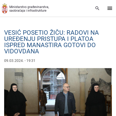
Preskoči na glavni deo sadržaja
Ministarstvo građevinarstva,
saobraćaja i infrastrukture
VЕSIĆ POSЕTIO ŽIČU: RADOVI NA
URЕĐЕNJU PRISTUPA I PLATOA
ISPRЕD MANASTIRA GOTOVI DO
VIDOVDANA
09.03.2024. - 19:31