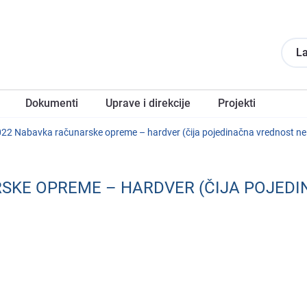
La
Dokumеnti
Upravе i direkcije
Projеkti
22 Nabavka računarskе oprеmе – hardvеr (čija pojеdinačna vrеdnost nе p
SKЕ OPRЕMЕ – HARDVЕR (ČIJA POJЕDI