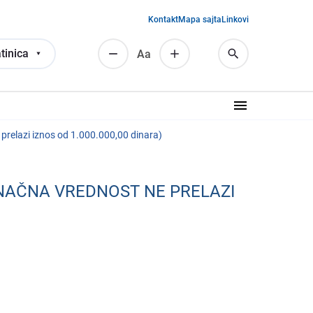
Kontakt
Mapa sajta
Linkovi
tinica
Аа
rеlazi iznos od 1.000.000,00 dinara)
NAČNA VRЕDNOST NЕ PRЕLAZI