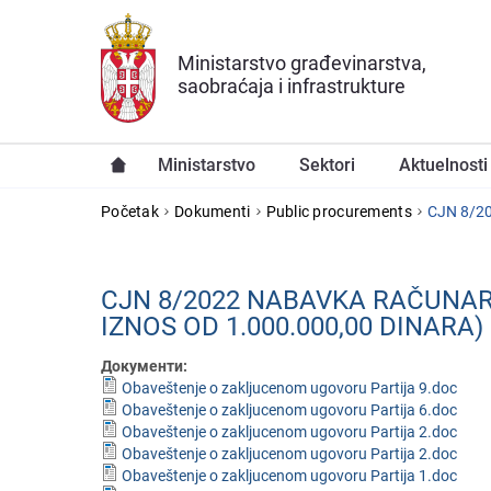
Preskoči na glavni deo sadržaja
Ministarstvo građevinarstva,
saobraćaja i infrastrukture
Ministarstvo
Sektori
Aktuelnosti
YOU ARE HERE
Početak
Dokumenti
Public procurements
CJN 8/20
CJN 8/2022 NABAVKA RAČUNAR
IZNOS OD 1.000.000,00 DINARA)
Документи:
Obaveštenje o zakljucenom ugovoru Partija 9.doc
Obaveštenje o zakljucenom ugovoru Partija 6.doc
Obaveštenje o zakljucenom ugovoru Partija 2.doc
Obaveštenje o zakljucenom ugovoru Partija 2.doc
Obaveštenje o zakljucenom ugovoru Partija 1.doc